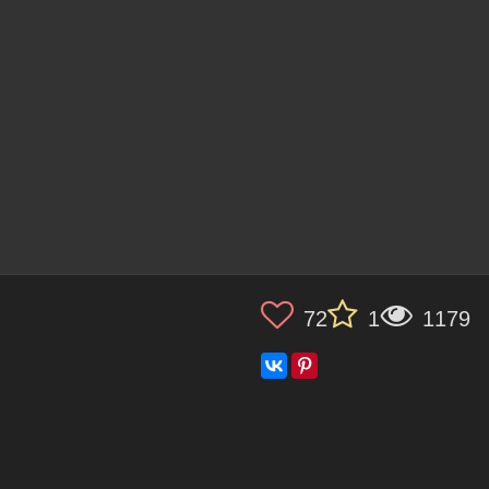
72
1
1179