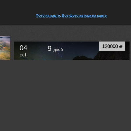
Фото на карте
,
Все фото автора на карте
120000
04
9
дней
oct.
Осень в Приморском Крае. Звезды, кекуры и
маяки.
Владивосток
Russia /