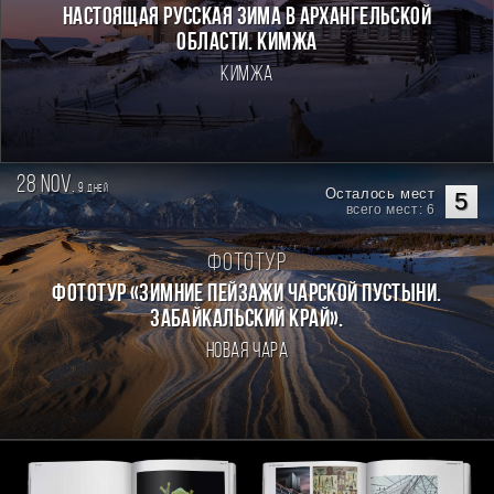
Настоящая Русская зима в Архангельской
области. Кимжа
Кимжа
28 nov.
9
дней
Осталось мест
5
всего мест: 6
Фототур
Фототур «Зимние пейзажи Чарской пустыни.
Забайкальский край».
Новая Чара