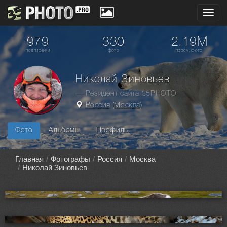
Toggl
navig
979
330
2.19M
подписчики
фото
просм. фото
Николай Зиновьев
— Резидент сайта 35PHOTO
Россия
(
Москва
)
Фото
Альбомы
Профиль
Главная
Фотографы
Россия
Москва
Николай Зиновьев