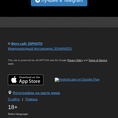
Лучшее в Telegram
©
Фото сайт 35PHOTO
Международный фотоконкурс 35AWARDS
This site is protected by reCAPTCHA and the Google
Privacy Policy
and
Terms of Service
apply.
Фотографии на карте мира
О сайте
|
Помощь
18+
Select language: