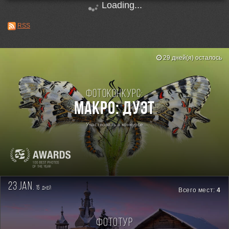
Loading...
RSS
29 дней(я) осталось
Фотоконкурс:
Макро: Дуэт
Участвовать в конкурсе
23 jan.
15
дней
Всего мест:
4
Фототур