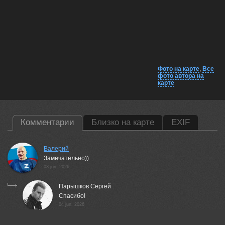
Фото на карте
,
Все
фото автора на
карте
Комментарии
Близко на карте
EXIF
Валерий
Замечательно))
03 jun, 2026
Парышков Сергей
Спасибо!
04 jun, 2026
Lumo AI