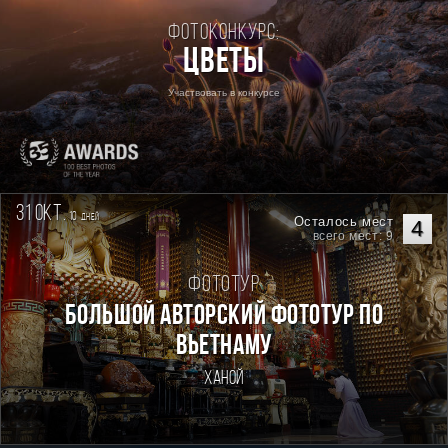
Фотоконкурс:
Цветы
Участвовать в конкурсе
31 окт.
10
дней
Осталось мест
4
всего мест: 9
Фототур
Большой авторский фототур по
Вьетнаму
Ханой