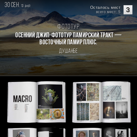
30 сен.
13
дней
Осталось мест
3
всего мест: 5
Фототур
Осенний джип-фототур Памирский Тракт —
Восточный Памир плюс.
Душанбе