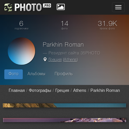
Toggl
navig
6
14
31.9K
подписчики
фото
просм. фото
Parkhin Roman
— Резидент сайта 35PHOTO
Греция
(
Athens
)
Фото
Альбомы
Профиль
Главная
Фотографы
Греция
Athens
Parkhin Roman