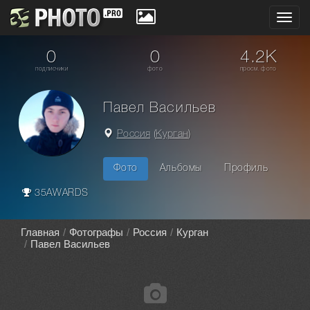
Toggl
navig
0
0
4.2K
подписчики
фото
просм. фото
Павел Васильев
Россия
(
Курган
)
Фото
Альбомы
Профиль
35AWARDS
Главная
Фотографы
Россия
Курган
Павел Васильев