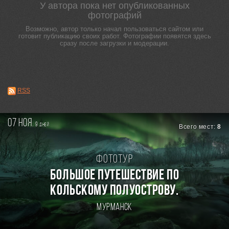
У автора пока нет опубликованных
фотографий
Возможно, автор только начал пользоваться сайтом или
готовит публикацию своих работ. Фотографии появятся здесь
сразу после загрузки и модерации.
RSS
07 ноя.
9
дней
Всего мест:
8
Фототур
БОЛЬШОЕ ПУТЕШЕСТВИЕ ПО
КОЛЬСКОМУ ПОЛУОСТРОВУ.
Мурманск