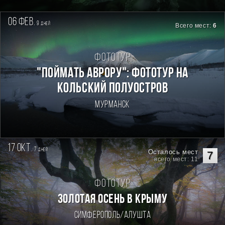
06 фев.
9
дней
Всего мест:
6
Фототур
"Поймать Аврору": фототур на
Кольский полуостров
Мурманск
17 окт.
7
дней
Осталось мест
7
всего мест: 11
Фототур
ЗОЛОТАЯ ОСЕНЬ В КРЫМУ
Симферополь/Алушта