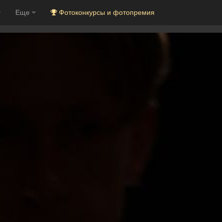
Еще
Фотоконкурсы и фотопремия
L
- Поставить лайк
- Назад
- Вперед
Используйте клавиатуру: