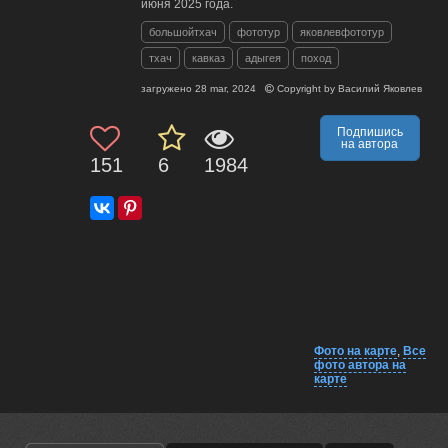
июня 2025 года.
большойтхач
фототур
яковлевфототур
тхач
кавказ
адыгея
поход
загружено
28 mar, 2024
Copyright by
Василий Яковлев
Подпишись
на автора
151
6
1984
Фото на карте
,
Все
фото автора на
карте