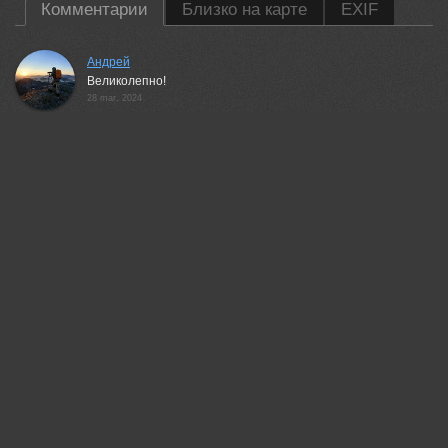
Комментарии
Близко на карте
EXIF
Андрей
Великолепно!
28 mar, 2024
Алёна Сурнина
Красиво!
28 mar, 2024
Pavel Tsimashenka
Очень красиво!!!
28 mar, 2024
Валерий
Красивый пейзаж!
28 mar, 2024
Алла Шевченко
Замечательно!
28 mar, 2024