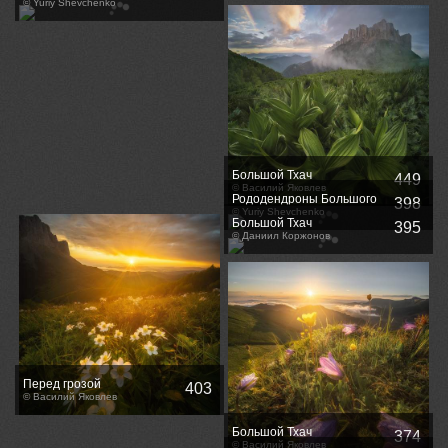
© Yuriy Shevchenko
Большой Тхач
449
© Василий Яковлев
Рододендроны Большого
398
Тхача.
© Yuriy Shevchenko
Большой Тхач
395
© Даниил Коржонов
Перед грозой
403
© Василий Яковлев
Большой Тхач
374
© Василий Яковлев