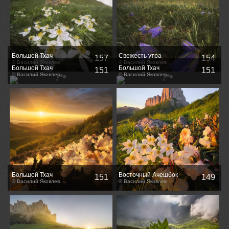
Большой Тхач
Свежесть утра
157
154
© Василий Яковлев
© Василий Яковлев
Большой Тхач
Большой Тхач
151
151
© Василий Яковлев
© Василий Яковлев
Большой Тхач
Восточный Ачешбок
151
149
© Василий Яковлев
© Василий Яковлев