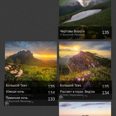
Чертовы Ворота
135
© Василий Яковлев
Большой Тхач
Большой Тхач
135
135
© Василий Яковлев
© Василий Яковлев
Южная ночь
Рассвет в горах. Вид на
134
134
© Василий Яковлев
Тхач
© Олег Герасимов
Туманная ночь
133
© Василий Яковлев