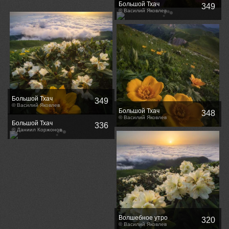
Большой Тхач
349
© Василий Яковлев
Большой Тхач
349
© Василий Яковлев
Большой Тхач
348
© Василий Яковлев
Большой Тхач
336
© Даниил Коржонов
Волшебное утро
320
© Василий Яковлев