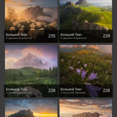
Большой Тхач
Большой Тхач
235
229
© Даниил Коржонов
© Даниил Коржонов
Большой Тхач
Большой Тхач
228
228
© Даниил Коржонов
© Василий Яковлев