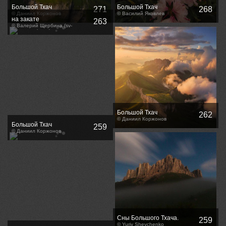
Большой Тхач
Большой Тхач
271
268
© Даниил Коржонов
© Василий Яковлев
на закате
263
© Валерий Щербина (sv-
phototravel.com)
Большой Тхач
262
© Даниил Коржонов
Большой Тхач
259
© Даниил Коржонов
Сны Большого Тхача.
259
© Yuriy Shevchenko