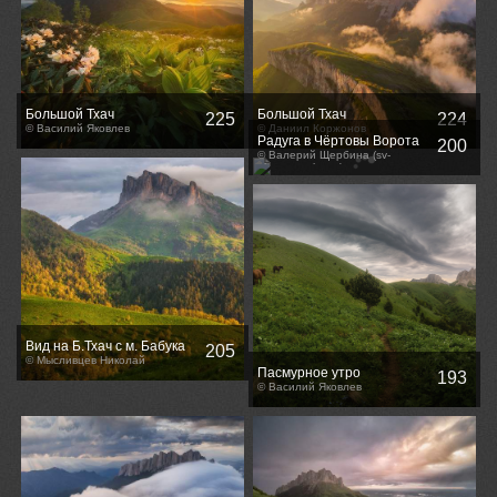
Большой Тхач
Большой Тхач
225
224
© Василий Яковлев
© Даниил Коржонов
Радуга в Чёртовы Ворота
200
© Валерий Щербина (sv-
phototravel.com)
Вид на Б.Тхач с м. Бабука
205
© Мысливцев Николай
Пасмурное утро
193
© Василий Яковлев