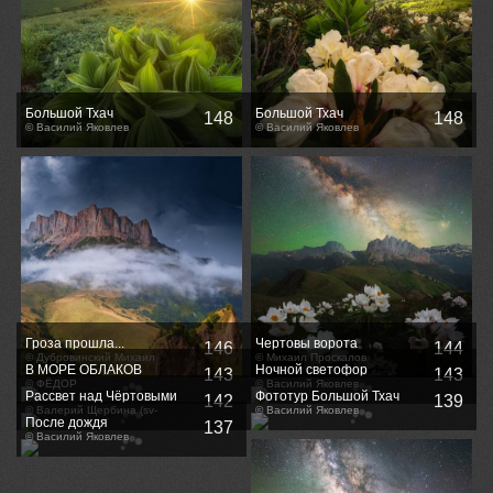
Большой Тхач
Большой Тхач
148
148
© Василий Яковлев
© Василий Яковлев
Гроза прошла...
Чертовы ворота
146
144
© Дубровинский Михаил
(Ачешбоки) ночью
© Михаил Проскалов
В МОРЕ ОБЛАКОВ
Ночной светофор
143
143
© ФЁДОР
© Василий Яковлев
Рассвет над Чёртовыми
Фототур Большой Тхач
142
139
воротами
© Валерий Щербина (sv-
© Василий Яковлев
После дождя
phototravel.com)
137
© Василий Яковлев