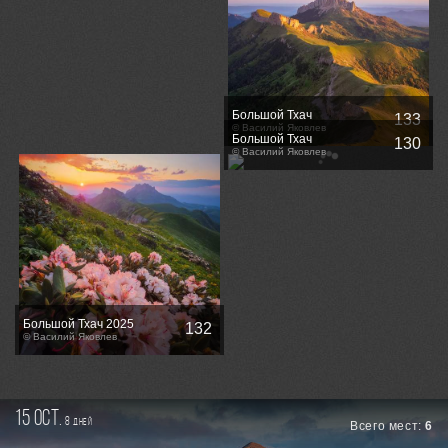
Большой Тхач
133
© Василий Яковлев
Большой Тхач
130
© Василий Яковлев
Большой Тхач 2025
132
© Василий Яковлев
15 oct.
8
дней
Всего мест:
6