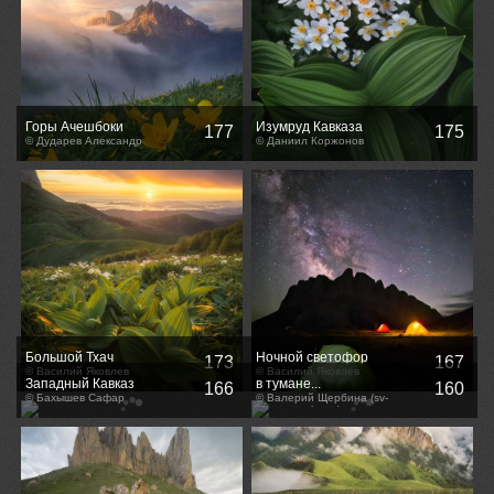
Горы Ачешбоки
Изумруд Кавказа
177
175
© Дударев Александр
© Даниил Коржонов
Большой Тхач
Ночной светофор
173
167
© Василий Яковлев
© Василий Яковлев
Западный Кавказ
в тумане...
166
160
© Бахышев Сафар
© Валерий Щербина (sv-
phototravel.com)