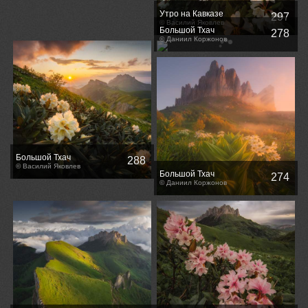
Утро на Кавказе
297
© Василий Яковлев
Большой Тхач
278
© Даниил Коржонов
Большой Тхач
288
© Василий Яковлев
Большой Тхач
274
© Даниил Коржонов