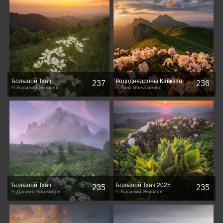
Большой Тхач
Рододендроны Кавказа.
237
236
© Василий Яковлев
© Yuriy Shevchenko
Большой Тхач
Большой Тхач 2025
235
235
© Даниил Коржонов
© Василий Яковлев