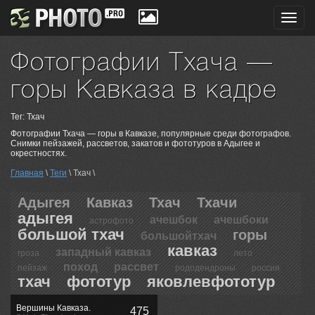
Toggl
navig
Фотографии Тхача —
горы Кавказа в кадре
Тег: Тхач
Фотографии Тхача — горы в Кавказе, популярные среди фотографов.
Снимки пейзажей, рассветов, закатов и фототуров в Адыгее и
окрестностях.
Главная
\
Теги
\ Тхач \
Адыгея
Кавказ
Тхач
Тхачи
адыгея
ачешбок
ачешбоки
астрофото
большой тхач
горы
большойтхач
кавказ
западный кавказ
гроза
лето
поход
рассвет
пейзаж
рододендроны
россия
тхач
фототур
яковлевфототур
Вершины Кавказа.
475