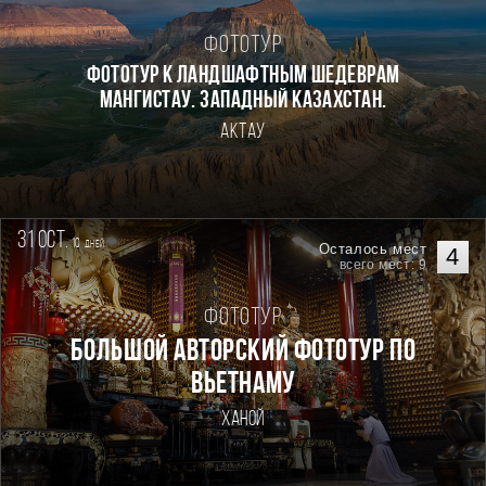
Фототур
Фототур к ландшафтным шедеврам
Мангистау. Западный Казахстан.
Актау
31 oct.
10
дней
Осталось мест
4
всего мест: 9
Фототур
Большой авторский фототур по
Вьетнаму
Ханой