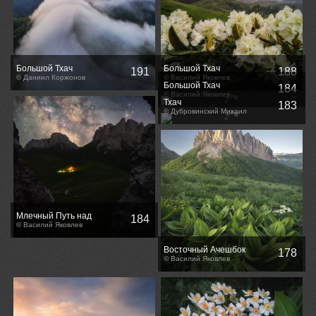
Большой Тхач
Большой Тхач
191
188
© Даниил Коржонов
© Василий Яковлев
Большой Тхач
184
© Василий Яковлев
Тхач
183
© Дубровинский Михаил
Млечный Путь над
184
Чертовыми воротами
© Василий Яковлев
Восточный Ачешбок
178
© Василий Яковлев