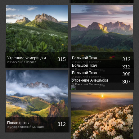
Утренние чемерица и
Большой Тхач
315
312
Ачешбоки
© Василий Яковлев
© Василий Яковлев
Большой Тхач
312
© Василий Яковлев
Большой Тхач
308
© Василий Яковлев
Утренние Ачешбоки
307
© Василий Яковлев
После грозы
312
© Дубровинский Михаил