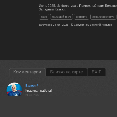
Июнь 2025. Из фототура в Природный парк Большой
Западный Кавказ.
тхач
большой тхач
фототур
яковлевфототур
загружено
24 jun, 2025
Copyright by
Василий Яковлев
Комментарии
Близко на карте
EXIF
Валерий
Красивая работа!
24 jun, 2025
Александр Гвоздь
Прекрасно!
24 jun, 2025