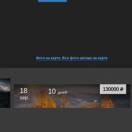
Фото на карте
,
Все фото автора на карте
130000
18
10
дней
sep.
СОКРОВИЩА ЗОЛОТОГО АЛТАЯ
Горно-Алтайск
Russia /