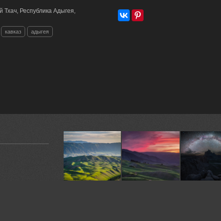
 Тхач, Республика Адыгея,
кавказ
адыгея