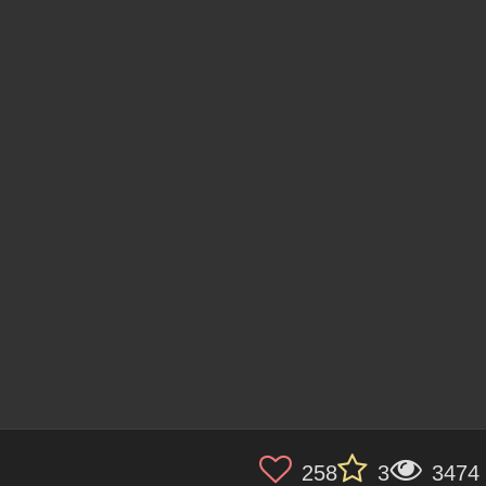
258
3
3474