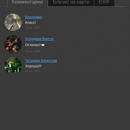
Комментарии
Близко на карте
EXIF
Владимир
Класс!
10 jun, 2025
Холудеев Виктор
Отлично! ❤️
10 jun, 2025
Татаркин Вячеслав
Хороша!!!
10 jun, 2025
Наталья Паклина
Замечательно!!
10 jun, 2025
Бондаренко Георгий
Шикарный портрет!
10 jun, 2025
Шипунова Ирина