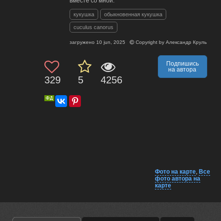
вместе со мной.
кукушка
обыкновенная кукушка
cuculus canorus
загружено
10 jun, 2025
Copyright by
Александр Круль
Подпишись
на автора
329
5
4256
Фото на карте
,
Все
фото автора на
карте