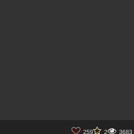
259
2
3683