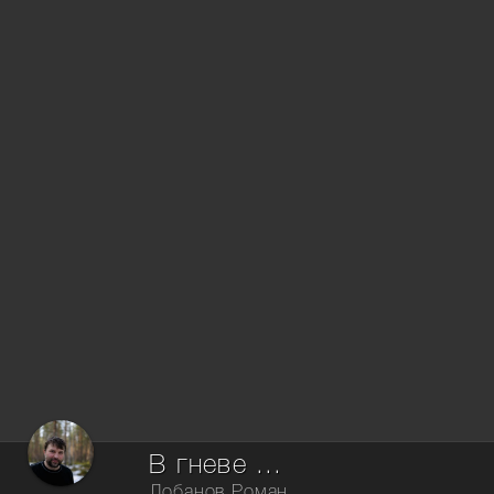
В гневе ...
Лобанов Роман