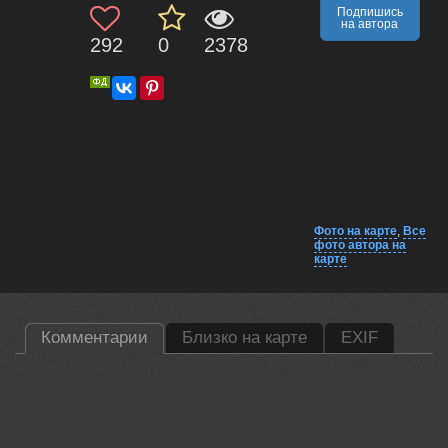
Подпишись
на автора
292
0
2378
Фото на карте
,
Все
фото автора на
карте
Комментарии
Близко на карте
EXIF
Бурлов Андрей
Понравилось!
03 jun, 2026