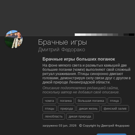
Брачные игры
Дмитрий Федорако
Брачные игры больших поганок
На фоне мягкого света и размытых камышей две
большие поганки (чомги) выполняют свой сложный
ритуал ухаживания. Птицы синхронно двигают
головами, демонстрируя силу связи друг с другом в
дикой природе Ленинградской области.
Описание подготовлено редакцией сайта,
поскольку автор не добавил своё описание.
чомга
поганка
большая поганка
птица
птицы
природа
дикая жизнь
финский залив
ленобласть
дикая природа
загружено
03 jun, 2026
Copyright by
Дмитрий Федорако