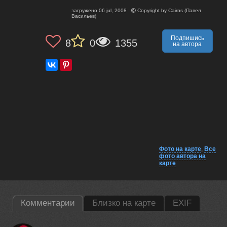
загружено
06 jul, 2008
Copyright by
Cairns (Павел
Васильев)
Подпишись
8
0
1355
на автора
Фото на карте
,
Все
фото автора на
карте
Комментарии
Близко на карте
EXIF