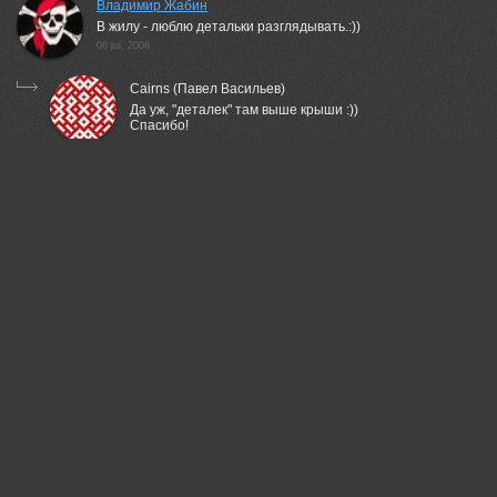
Владимир Жабин
В жилу - люблю детальки разглядывать.:))
06 jul, 2008
Cairns (Павел Васильев)
Да уж, "деталек" там выше крыши :))
Спасибо!
06 jul, 2008
Новикова Ольга
+1!
20 jul, 2008
Liz
Когда-то я часто подобные виды наблюдала ,чуть южнее
Рижского порта ))).Классная фото
06 jul, 2008
Cairns (Павел Васильев)
Спасибо!
06 jul, 2008