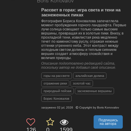
Boris Konovalov
Рассвет в горах: игра света и тени на
заснеженных пиках
Фотография Бориса Коновалова запечатлела
момент пробуждения горного ландшафта. Первые
лучи солнца освещают только самые высокие
вершины, превращая их в золотые пики. Внизу, в
прохладной тени, извилистая река медленно
течет по каменистому руслу, отражая нежные
оттенки утреннего неба. Этот контраст между
холодным светом долины и теплым сиянием
вершин создает атмосферу спокойствия и
величия природы.
Описание подготовлено редакцией сайта,
поскольку автор не добавил своё описание.
горы на рассвете
альпийская долина
отражение реки
золотой час
природный пейзаж
заснеженные вершины
Борис Коновалов
загружено
02 jul, 2026
Copyright by
Boris Konovalov
Подпишись
на автора
126
0
1599