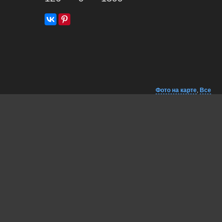
Фото на карте
,
Все
фото автора на
карте
Комментарии
Близко на карте
EXIF
Андрей
Красиво
03 jul, 2026
Валерий
Замечательно!