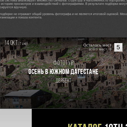
ов система анализирует множество сигналов: структуру и наполненность портфолио, 
, историю просмотров и взаимодействий с фотографиями. В результате подборки могу
сируется вручную.
 подборке не отражает общий уровень фотографа и не является итоговой оценкой. Мех
ганизации и показа контента.
14 окт.
7
дней
Осталось мест
5
всего мест: 8
Фототур
Осень в Южном Дагестане
Дербент