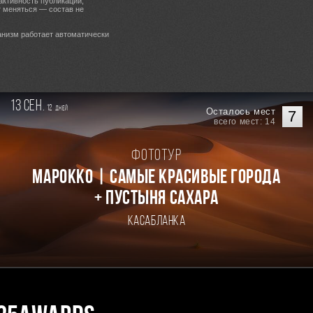
активность публикаций,
т меняться — состав не
анизм работает автоматически
13 сен.
12
дней
Осталось мест
7
всего мест: 14
Фототур
Марокко | Самые красивые города
+ пустыня Сахара
Касабланка