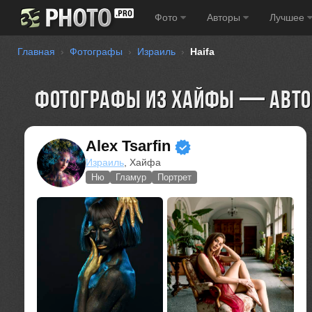
Фото
Авторы
Лучшее
Главная
Фотографы
Израиль
Haifa
Фотографы из Хайфы — автор
Alex Tsarfin
Израиль
, Хайфа
Ню
Гламур
Портрет