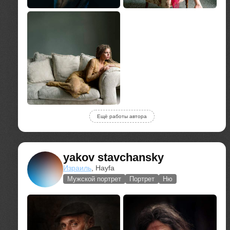
Ещё работы автора
yakov stavchansky
Израиль
, Hayfa
Мужской портрет
Портрет
Ню