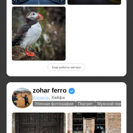
Ещё работы автора
zohar ferro
Израиль
, Хайфа
Уличная фотография
Портрет
Мужской портрет