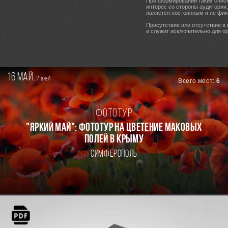
При формировании таких списк
интерес со стороны аудитории
является постоянным и не фик
Присутствие или отсутствие в
и служит исключительно для ор
16 май.
7
дней
Всего мест:
6
Фототур
"ЯРКИЙ МАЙ": ФОТОТУР НА ЦВЕТЕНИЕ МАКОВЫХ
ПОЛЕЙ В КРЫМУ
Симферополь