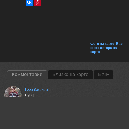
Фото на карте
,
Все
фото автора на
карте
Комментарии
Близко на карте
EXIF
Гори Василий
Супер!
18 apr, 2026
Бурлов Андрей
Понравилось!
18 apr, 2026