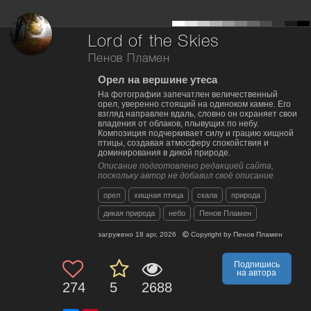
Lord of the Skies
Пенов Пламен
Орел на вершине утеса
На фотографии запечатлен величественный
орел, уверенно стоящий на одиноком камне. Его
взгляд направлен вдаль, словно он охраняет свои
владения от облаков, плывущих по небу.
Композиция подчеркивает силу и грацию хищной
птицы, создавая атмосферу спокойствия и
доминирования в дикой природе.
Описание подготовлено редакцией сайта,
поскольку автор не добавил своё описание.
орел
хищная птица
скала
природа
дикая природа
небо
Пенов Пламен
загружено
18 apr, 2026
Copyright by
Пенов Пламен
Подпишись
на автора
274
5
2688