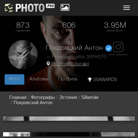
Toggl
navig
873
606
3.95M
подписчики
фото
просм. фото
Покровский Антон
— Резидент сайта 35PHOTO
Эстония
(
Sillamäe
)
Фото
Альбомы
Профиль
35AWARDS
Главная
Фотографы
Эстония
Sillamäe
Покровский Антон