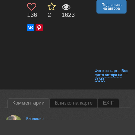
Подпишись
на автора
136
2
1623
Фото на карте
,
Все
фото автора на
карте
Комментарии
Близко на карте
EXIF
Владимир
Отлично!
06 jul, 2026