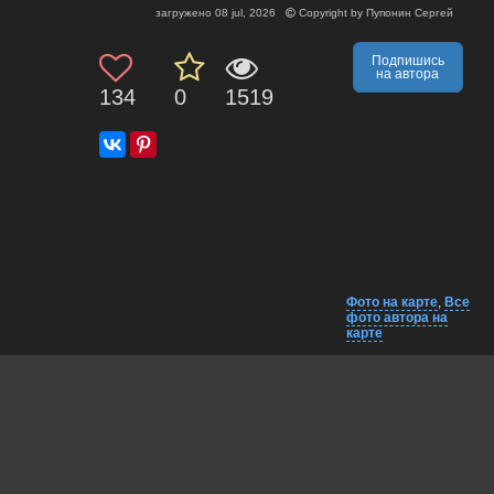
загружено
08 jul, 2026
Copyright by
Пупонин Сергей
Подпишись
на автора
134
0
1519
Фото на карте
,
Все
фото автора на
карте
Комментарии
Близко на карте
EXIF
Lumo AI