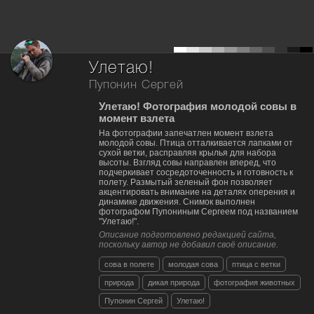
Улетаю!
Пупонин Сергей
Улетаю! Фотография молодой совы в
момент взлета
На фотографии запечатлен момент взлета
молодой совы. Птица отталкивается лапками от
сухой ветки, расправляя крылья для набора
высоты. Взгляд совы направлен вперед, что
подчеркивает сосредоточенность и готовность к
полету. Размытый зеленый фон позволяет
акцентировать внимание на деталях оперения и
динамике движения. Снимок выполнен
фотографом Пупониным Сергеем под названием
"Улетаю!".
Описание подготовлено редакцией сайта,
поскольку автор не добавил своё описание.
сова в полете
молодая сова
птица с ветки
природа
дикая природа
фотография животных
Пупонин Сергей
Улетаю!