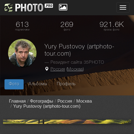
Toggl
navig
613
269
921.6K
подписчики
фото
просм. фото
Yury Pustovoy (artphoto-
tour.com)
— Резидент сайта 35PHOTO
Россия
(
Москва
)
Фото
Альбомы
Профиль
Главная
Фотографы
Россия
Москва
Yury Pustovoy (artphoto-tour.com)