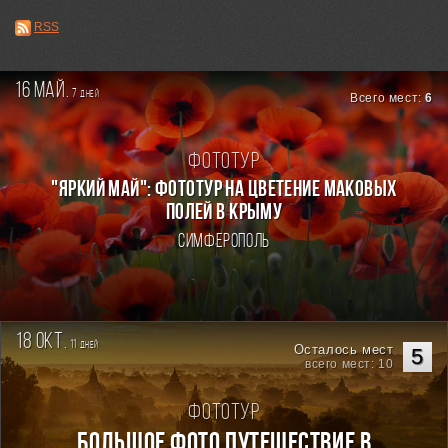
RSS
16 май.
7
дней
Всего мест:
6
Фототур
"ЯРКИЙ МАЙ": ФОТОТУР НА ЦВЕТЕНИЕ МАКОВЫХ
ПОЛЕЙ В КРЫМУ
Симферополь
18 окт.
11
дней
Осталось мест
5
всего мест: 10
Фототур
Большое фото путешествие в