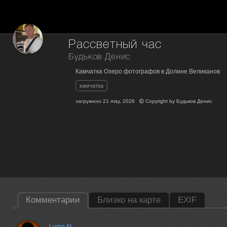
Рассветный час
Будьков Денис
Камчатка Озеро фотографов в Долине Великанов
камчатка
загружено
21 may, 2026
Copyright by
Будьков Денис
Комментарии
Близко на карте
EXIF
Lumo AI