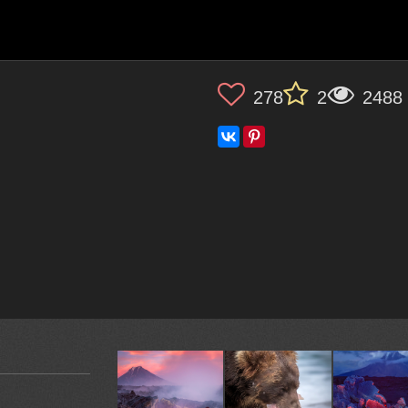
278
2
2488