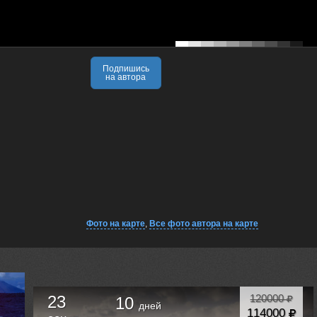
Подпишись
на автора
Фото на карте
,
Все фото автора на карте
23
120000
10
дней
114000