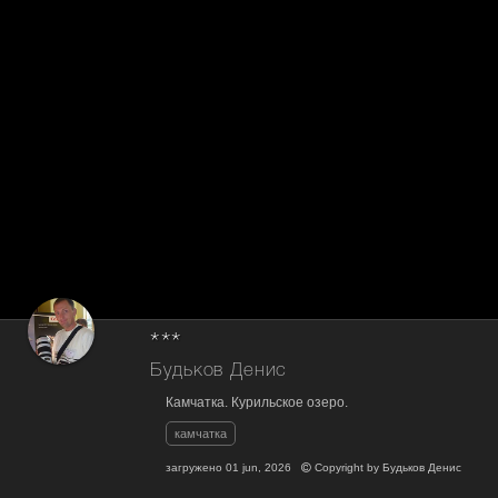
***
Будьков Денис
Камчатка. Курильское озеро.
камчатка
загружено
01 jun, 2026
Copyright by
Будьков Денис