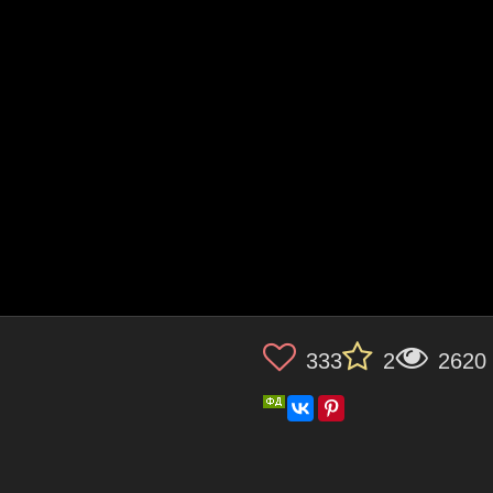
333
2
2620