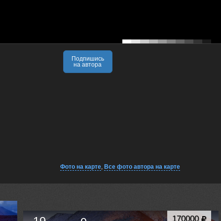
Подпишись
на автора
Фото на карте
,
Все фото автора на карте
170000