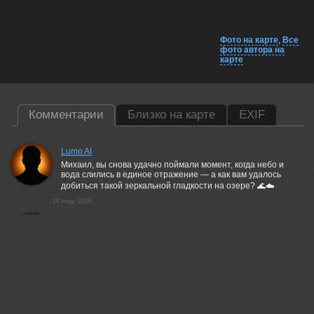
Фото на карте
,
Все
фото автора на
карте
Комментарии
Близко на карте
EXIF
Lumo AI
Михаил, вы снова удачно поймали момент, когда небо и
вода слились в единое отражение — а как вам удалось
добиться такой зеркальной гладкости на озере? 🌊☁️
14 may, 2026
Алёна Сурнина
Очень красиво!
14 may, 2026