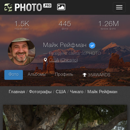
Toggl
navig
1.5K
445
1.26M
подписчики
фото
просм. фото
Майк Рейфман
— Резидент сайта 35PHOTO
США
(
Chicago
)
Фото
Альбомы
Профиль
35AWARDS
Главная
Фотографы
США
Чикаго
Майк Рейфман