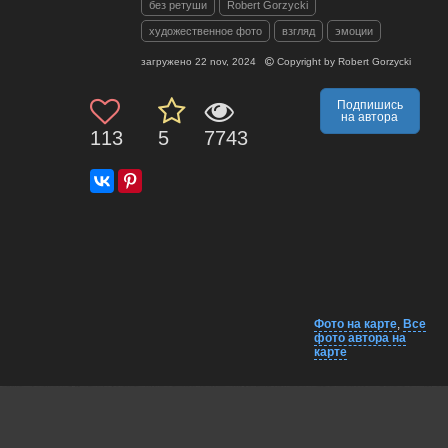
без ретуши
Robert Gorzycki
художественное фото
взгляд
эмоции
загружено
22 nov, 2024
Copyright by
Robert Gorzycki
Подпишись
на автора
113
5
7743
Фото на карте
,
Все
фото автора на
карте
Комментарии
Близко на карте
EXIF