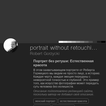
portrait without retouching, version 1.1
Robert Gorzycki
Портрет без ретуши: Естественная
красота
В этом захватывающем портрете от Роберта
Горжицкого мы видим не просто лицо, а историю.
Каждая черта, каждая эмоция переданы с
невероятной точностью и глубиной. Это пример
того, как искусство фотографии может передать
суть человека без излишеств.
Описание подготовлено редакцией сайта,
поскольку автор не добавил своё описание.
женский портрет
естественная красота