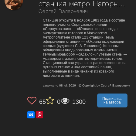
станция метро Нагорная. Москва
Сергей Валерьевич
Станция открыта 8 ноября 1983 года в составе
первого участка Серпуховской линии
«Серпуховская» — «Южная», после ввода в
эксплуатацию которого в Московском
метрополитене стало 123 станции. Тема
оформления станции — «Охрана окружающей
среды» (художник С. А. Горяинов). Колонны
облицованы анодированным алюминием и
тёмным мрамором «садахло», путевые стены —
мрамором «газган» светло-коричневых тонов.
Станционный зал украшают расположенные на
путевых стенах и над лестницей панно,
выполненные в виде чеканки из кованого
листового алюминия.
загружено
08 jul, 2026
Copyright by
Сергей Валерьевич
Подпишись
65
0
1300
на автора