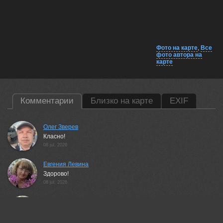
Фото на карте
,
Все
фото автора на
карте
Комментарии
Близко на карте
EXIF
Олег Зверев
Класно!
08 jul, 2026
Евгения Левина
Здорово!
08 jul, 2026
Мария
Красота лаконичности!
08 jul, 2026