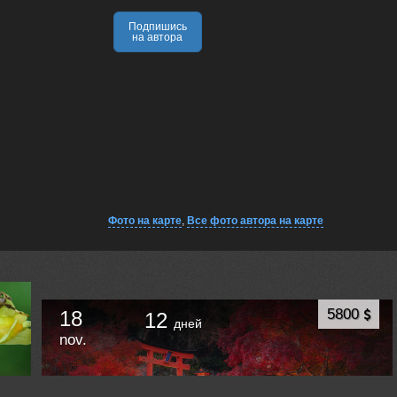
Подпишись
на автора
Фото на карте
,
Все фото автора на карте
5800
18
12
дней
nov.