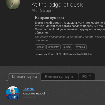
At the edge of dusk
Atul Saluja
На краю сумерек
В этот тихий момент, когда день уступает место но
стебле. Мягкий свет заката создает идеальный фон
Фотограф Atul Saluja запечатлел хрупкую красоту н
обитания.
Описание подготовлено редакцией сайта, посколь
описание.
insect
dragonfly
sunset
evening
загружено
19 jun, 2026
Copyright by
Atul Saluja
Комментарии
Близко на карте
EXIF
Валерий
Классное макро!
19 jun, 2026