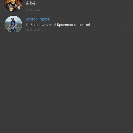
👍👍👍
08 jul, 2026
Виктор Гурков
Небо впечатляет! Красивая картинка!
08 jul, 2026
Евгений Дроботенко
Отличная работа!
08 jul, 2026
Николаев Дмитрий
Отлично!)))
08 jul, 2026
галина новинская
Красивый вид!!!
09 jul, 2026
Ali Pashang
Nice!
09 jul, 2026
Гори Василий