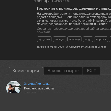
Эльвира Грызлова
Гармония с природой: девушка и лоша
На фотографии запечатлена молодая женщина в эл
рядом с лошадью. Сцена наполнена атмосферой га
связь человека и животного. Фотограф Эльвира Гр
момент, создав образ, полный романтики и стиля.
Описание подготовлено редакцией сайта, посколь
описание.
девушка
лошадь
природа
мода
портрет
загружено
01 jul, 2025
Copyright by
Эльвира Грызлова
Комментарии
Близко на карте
EXIF
Зимина Лионелла
Понравилась работа
01 jul, 2025
Julia Kaissa
Отлично!