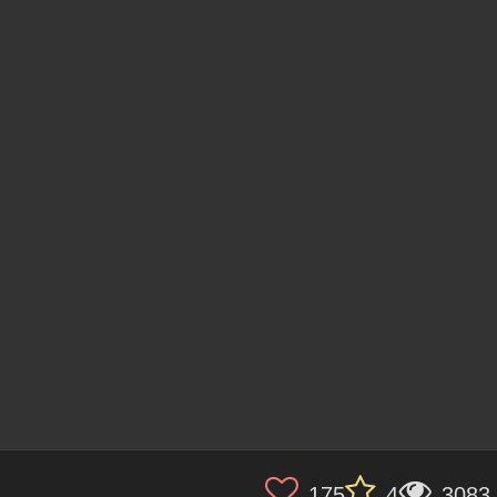
175
4
3083