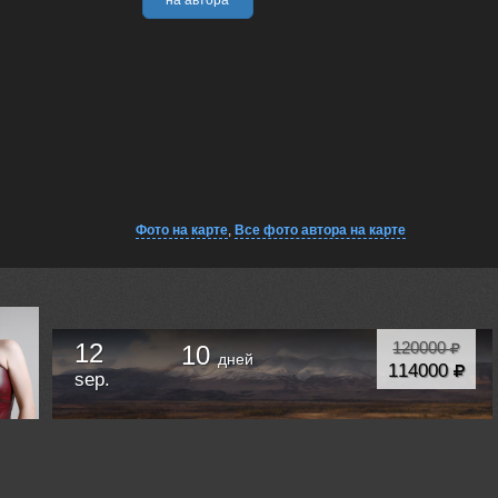
Фото на карте
,
Все фото автора на карте
12
120000
10
дней
114000
sep.
"ОСЕННЯЯ ПЕСНЬ АЛТАЯ": ФОТОТУР НА
АЛТАЙ ОСЕНЬЮ
Горно-Алтайск
Russia /