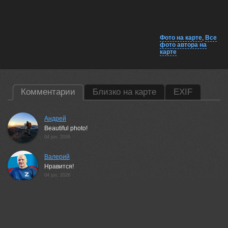
Фото на карте
,
Все
фото автора на
карте
Комментарии
Близко на карте
EXIF
Андрей
Beautiful photo!
04 jun, 2026
Валерий
Нравится!
04 jun, 2026
Hudzik Roman
Pięknie.
11 jun, 2026