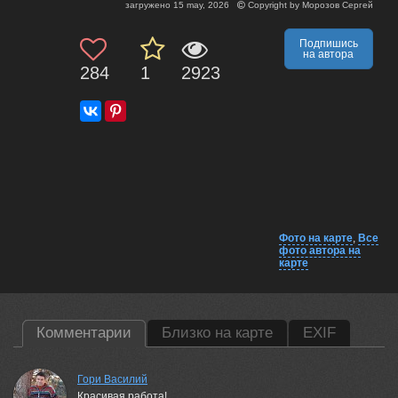
загружено
15 may, 2026
Copyright by
Морозов Сергей
Подпишись
на автора
284
1
2923
Фото на карте
,
Все
фото автора на
карте
Комментарии
Близко на карте
EXIF
Гори Василий
Красивая работа!