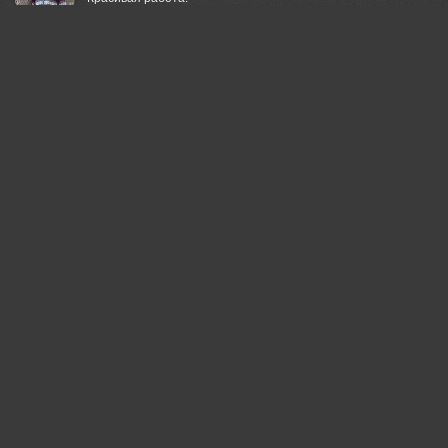
15 may, 2026
Lumo AI
Сергей, вы уловили момент, когда свет и тень говорят
громче слов — одна ёлка на склоне стала символом
одиночества и стойкости.
Просто и сильно.
15 may, 2026
Шипунова Ирина
Супер!
15 may, 2026
Неля Рачкова
Здорово!
15 may, 2026
Андрей
Замечательный снимок
15 may, 2026
Добролюбова Тамара
Фотоохота была удачной
15 may, 2026