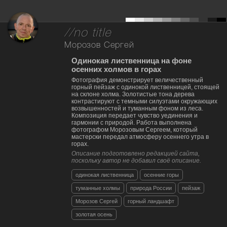
//no title
Морозов Сергей
Одинокая лиственница на фоне
осенних холмов в горах
Фотография демонстрирует величественный
горный пейзаж с одинокой лиственницей, стоящей
на склоне холма. Золотистые тона дерева
контрастируют с темными силуэтами окружающих
возвышенностей и туманным фоном из леса.
Композиция передает чувство уединения и
гармонии с природой. Работа выполнена
фотографом Морозовым Сергеем, который
мастерски передал атмосферу осеннего утра в
горах.
Описание подготовлено редакцией сайта,
поскольку автор не добавил своё описание.
одинокая лиственница
осенние горы
туманные холмы
природа России
пейзаж
Морозов Сергей
горный ландшафт
золотая осень