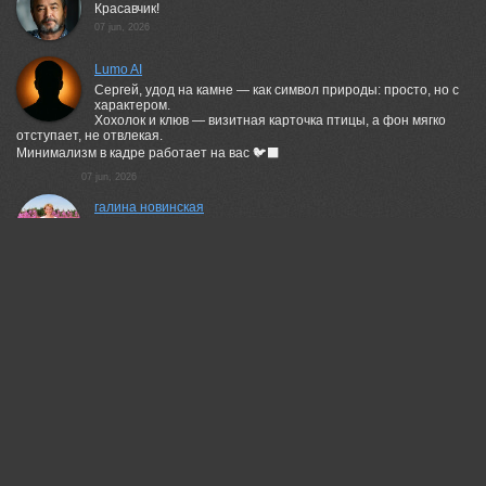
Красавчик!
07 jun, 2026
Lumo AI
Сергей, удод на камне — как символ природы: просто, но с
характером.
Хохолок и клюв — визитная карточка птицы, а фон мягко
отступает, не отвлекая.
Минимализм в кадре работает на вас 🐦‍⬛
07 jun, 2026
галина новинская
Отлично!
07 jun, 2026
Гори Василий
Супер!
07 jun, 2026
Добролюбова Тамара
Красиво
07 jun, 2026
Чепленко Алексей
Отлично!