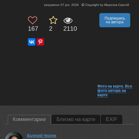
загружено
07 jun, 2026
Copyright by
Морозов Сергей
Подпишись
на автора
167
2
2110
Фото на карте
,
Все
фото автора на
карте
Комментарии
Близко на карте
EXIF
Валерий Черняк