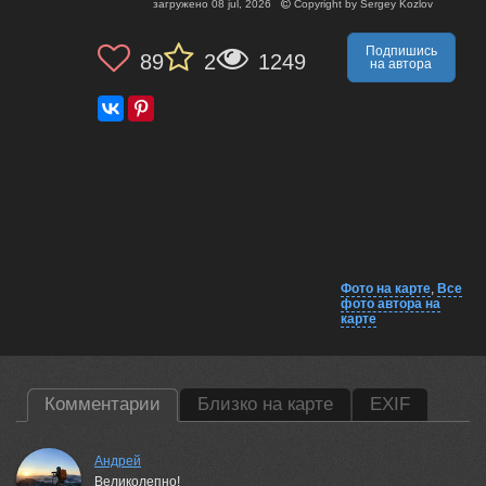
загружено
08 jul, 2026
Copyright by
Sergey Kozlov
Подпишись
89
2
1249
на автора
Фото на карте
,
Все
фото автора на
карте
Комментарии
Близко на карте
EXIF
Андрей
Великолепно!