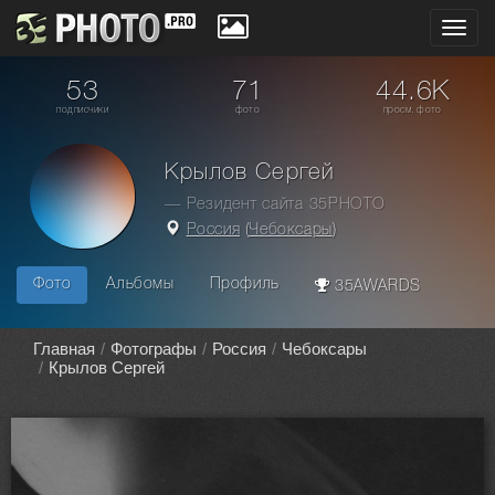
Toggl
navig
53
71
44.6K
подписчики
фото
просм. фото
Крылов Сергей
— Резидент сайта 35PHOTO
Россия
(
Чебоксары
)
Фото
Альбомы
Профиль
35AWARDS
Главная
Фотографы
Россия
Чебоксары
Крылов Сергей