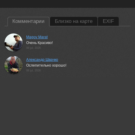
Комментарии
Близко на карте
EXIF
Magov Marat
Очень Красиво!
08 jul, 2026
Александр Швачко
Ослепительно хорошо!
08 jul, 2026
Андрей Огнев
Кайфовая!
08 jul, 2026
Vladimir Morozov
Замечательно!
09 jul, 2026
Вадим Душкин
Красота !