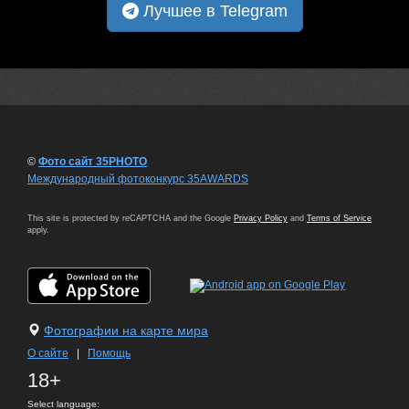
Лучшее в Telegram
©
Фото сайт 35PHOTO
Международный фотоконкурс 35AWARDS
This site is protected by reCAPTCHA and the Google
Privacy Policy
and
Terms of Service
apply.
Фотографии на карте мира
О сайте
|
Помощь
18+
Select language: