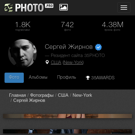
Toggl
navig
1.8K
742
4.38M
подписчики
фото
просм. фото
Сергей Жирнов
— Резидент сайта 35PHOTO
США
(
New-York
)
Фото
Альбомы
Профиль
35AWARDS
Главная
Фотографы
США
New-York
Сергей Жирнов