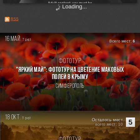
Loading...
RSS
16 май.
7
дней
Всего мест:
6
Фототур
"ЯРКИЙ МАЙ": ФОТОТУР НА ЦВЕТЕНИЕ МАКОВЫХ
ПОЛЕЙ В КРЫМУ
Симферополь
18 окт.
11
дней
Осталось мест
5
всего мест: 10
Фототур