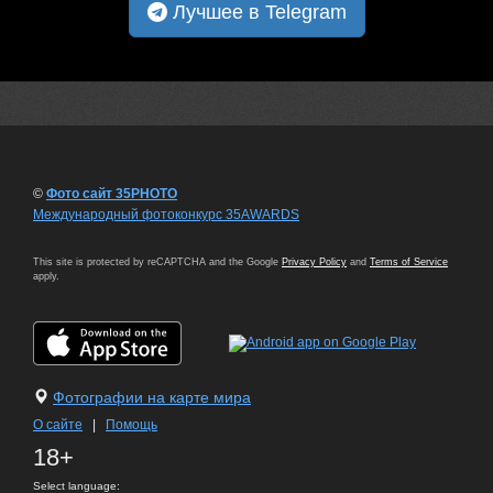
Лучшее в Telegram
©
Фото сайт 35PHOTO
Международный фотоконкурс 35AWARDS
This site is protected by reCAPTCHA and the Google
Privacy Policy
and
Terms of Service
apply.
Фотографии на карте мира
О сайте
|
Помощь
18+
Select language: