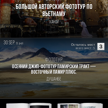
Большой авторский фототур по
Вьетнаму
Ханой
30 sep.
13
дней
Осталось мест
3
всего мест: 5
Фототур
Осенний джип-фототур Памирский Тракт —
Восточный Памир плюс.
Душанбе