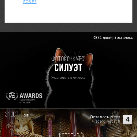
EOS R6
31 дней(я) осталось
Фотоконкурс:
Силуэт
Участвовать в конкурсе
31 oct.
10
дней
Осталось мест
4
всего мест: 9
Фототур