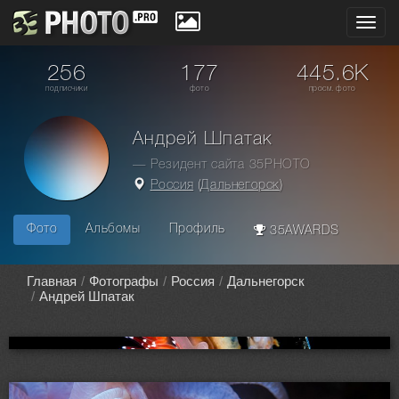
Toggl
navig
256
177
445.6K
подписчики
фото
просм. фото
Андрей Шпатак
— Резидент сайта 35PHOTO
Россия
(
Дальнегорск
)
Фото
Альбомы
Профиль
35AWARDS
Главная
Фотографы
Россия
Дальнегорск
Андрей Шпатак