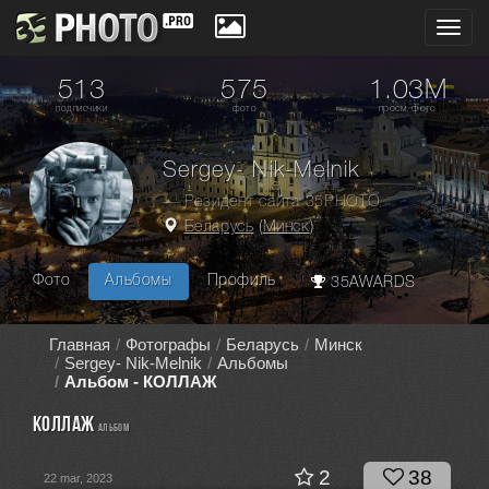
Toggl
navig
513
575
1.03M
подписчики
фото
просм. фото
Sergey- Nik-Melnik
— Резидент сайта 35PHOTO
Беларусь
(
Минск
)
Фото
Альбомы
Профиль
35AWARDS
Главная
Фотографы
Беларусь
Минск
Sergey- Nik-Melnik
Альбомы
Альбом - КОЛЛАЖ
КОЛЛАЖ
альбом
2
38
22 mar, 2023