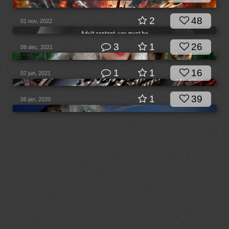
2
48
01 nov, 2022
3
1
26
08 dec, 2021
1
1
16
07 jun, 2021
1
39
06 jan, 2020