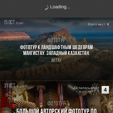
Loading...
15 oct.
8
дней
Всего мест:
6
Фототур
Фототур к ландшафтным шедеврам
Мангистау. Западный Казахстан.
Актау
31 oct.
10
дней
Осталось мест
4
всего мест: 9
Фототур
Большой авторский фототур по