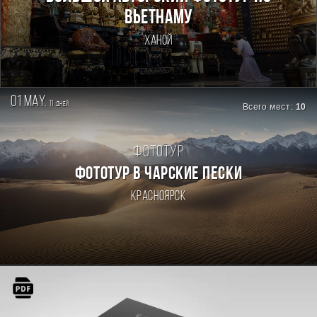
Вьетнаму
Ханой
01 may.
11
дней
Всего мест:
10
Фототур
ФОТОТУР В ЧАРСКИЕ ПЕСКИ
Красноярск