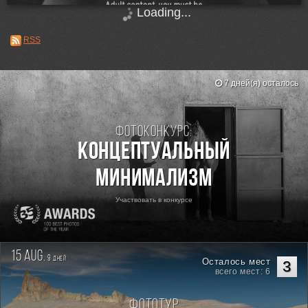
Loading...
RSS
7 дней(я) осталось
Фотоконкурс:
Концептуальный
минимализм
Участвовать в конкурсе
15 aug.
9
дней
Осталось мест
3
всего мест: 6
Фототур