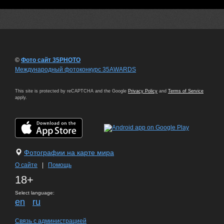
©
Фото сайт 35PHOTO
Международный фотоконкурс 35AWARDS
This site is protected by reCAPTCHA and the Google
Privacy Policy
and
Terms of Service
apply.
Фотографии на карте мира
О сайте
|
Помощь
18+
Select language:
en
ru
Связь с администрацией