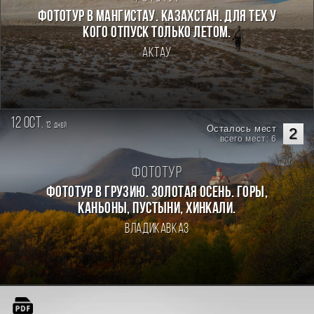
Фототур в Мангистау. Казахстан. Для тех у
кого отпуск только летом.
Актау
12 oct.
12
дней
Осталось мест
2
всего мест: 6
Фототур
Фототур в Грузию. Золотая осень. Горы,
каньоны, пустыни, хинкали.
Владикавказ