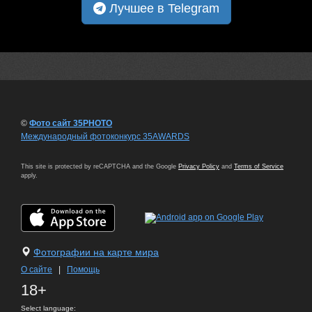
Лучшее в Telegram
©
Фото сайт 35PHOTO
Международный фотоконкурс 35AWARDS
This site is protected by reCAPTCHA and the Google
Privacy Policy
and
Terms of Service
apply.
Фотографии на карте мира
О сайте
|
Помощь
18+
Select language: