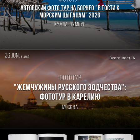
Авторский фото тур на Борнео "В гости к
морским цыганам" 2026
Куала-Лумпур
26 jun.
8
дней
Всего мест:
6
Фототур
"ЖЕМЧУЖИНЫ РУССКОГО ЗОДЧЕСТВА":
ФОТОТУР В КАРЕЛИЮ
Москва