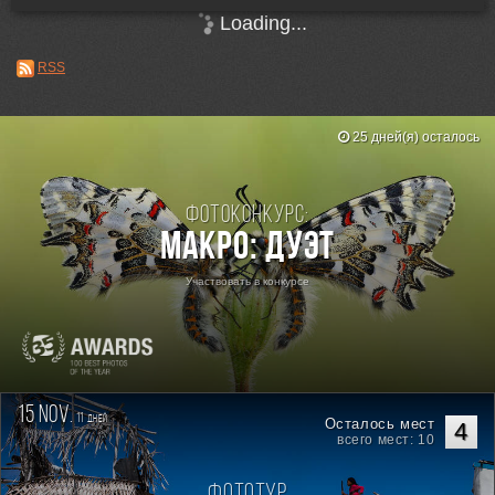
Loading...
RSS
25 дней(я) осталось
Фотоконкурс:
Макро: Дуэт
Участвовать в конкурсе
15 nov.
11
дней
Осталось мест
4
всего мест: 10
Фототур