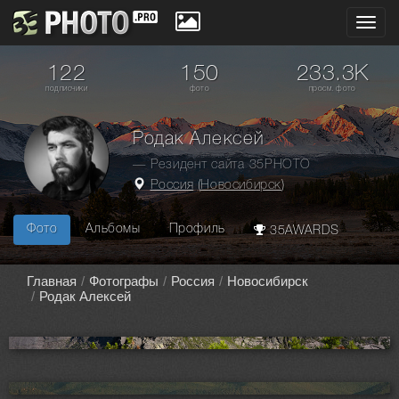
Toggl
navig
122
150
233.3K
подписчики
фото
просм. фото
Родак Алексей
— Резидент сайта 35PHOTO
Россия
(
Новосибирск
)
Фото
Альбомы
Профиль
35AWARDS
Главная
Фотографы
Россия
Новосибирск
Родак Алексей