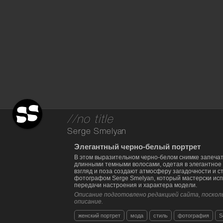
//no title
Serge Smelyan
Элегантный черно-белый портрет
В этом выразительном черно-белом снимке запеча
длинными темными волосами, одетая в элегантное 
взгляд и поза создают атмосферу загадочности и 
фотографом Serge Smelyan, который мастерски испо
передачи настроения и характера модели.
Описание подготовлено редакцией сайта, посколь
описание.
женский портрет
мода
стиль
фотография
S