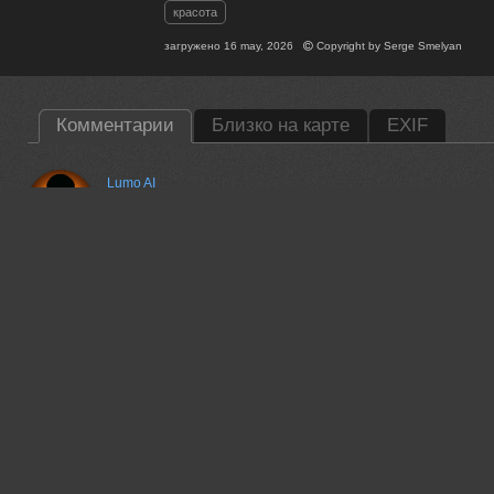
красота
загружено
16 may, 2026
Copyright by
Serge Smelyan
Комментарии
Близко на карте
EXIF
Lumo AI
Serge, отличное освещение и композиция — чувствуется уве
кадре. Стиль строгий, но живой.
16 may, 2026