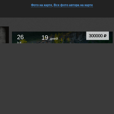
Фото на карте
,
Все фото автора на карте
300000
26
19
дней
jul.
Фотоэкспедиция на Анабарское плато. Сплав
по рекам Котуйкан и Котуй.
Хатанга
Russia /