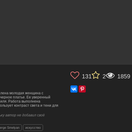
131
2
1859
тлена молодая женщина с
черное платье. Ее уверенный
стиля. Работа выполнена
льзует контраст света и тени для
ку автор не добавил своё
erge Smelyan
искусство