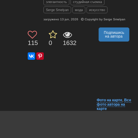
элегантность
студийная съемка
Serge Smelyan
мода
искусство
загружено
13 jun, 2026
Copyright by
Serge Smelyan
Подпишись
на автора
115
0
1632
Фото на карте
,
Все
фото автора на
карте
Комментарии
Близко на карте
EXIF