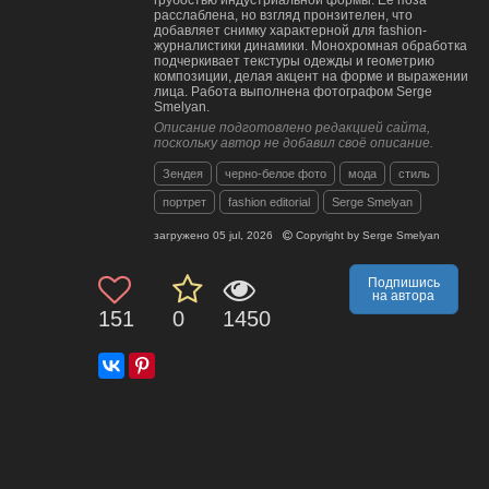
грубостью индустриальной формы. Ее поза
расслаблена, но взгляд пронзителен, что
добавляет снимку характерной для fashion-
журналистики динамики. Монохромная обработка
подчеркивает текстуры одежды и геометрию
композиции, делая акцент на форме и выражении
лица. Работа выполнена фотографом Serge
Smelyan.
Описание подготовлено редакцией сайта,
поскольку автор не добавил своё описание.
Зендея
черно-белое фото
мода
стиль
портрет
fashion editorial
Serge Smelyan
загружено
05 jul, 2026
Copyright by
Serge Smelyan
Подпишись
на автора
151
0
1450