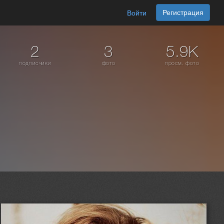
Регистрация
Войти
2
3
5.9K
подписчики
фото
просм. фото