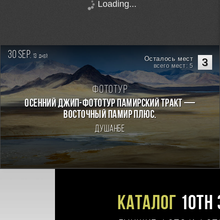
Loading...
30 sep.
13
дней
Осталось мест
3
всего мест: 5
Фототур
Осенний джип-фототур Памирский Тракт —
Восточный Памир плюс.
Душанбе
Каталог
10TH 