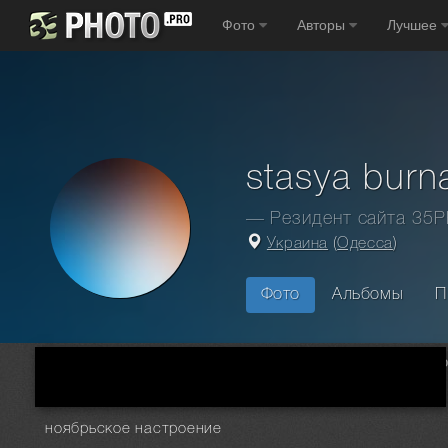
Фото
Авторы
Лучшее
stasya burn
— Резидент сайта 35
Украина
(
Одесса
)
Фото
Альбомы
П
Главная
Фотографы
Украина
Одесса
stasya burnash
ноябрьское настроение