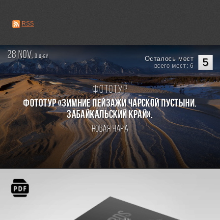
RSS
28 nov.
9
дней
Осталось мест
5
всего мест: 6
Фототур
Фототур «Зимние пейзажи Чарской пустыни.
Забайкальский край».
Новая Чара