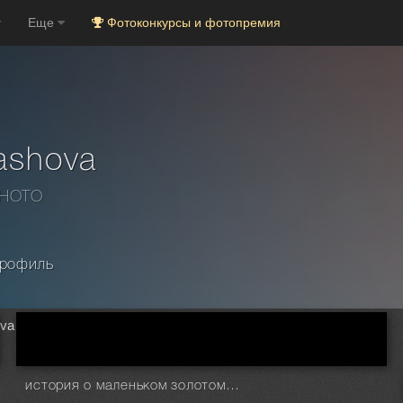
Еще
Фотоконкурсы и фотопремия
ashova
PHOTO
рофиль
ova
история о маленьком золотом друге