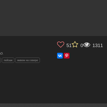
51
0
1311
АО.
пейзаж
живем на севере