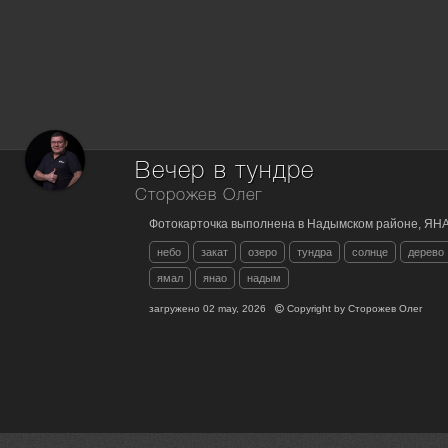
Вечер в тундре
Сторожев Олег
Фотокарточка выполнена в Надымском районе, ЯН
небо
закат
озеро
тундра
солнце
дерево
ямал
янао
надым
загружено
02 may, 2026
Copyright by
Сторожев Олег