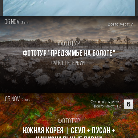
RSS
06 nov.
3
дня
Всего мест:
7
Фототур
ФОТОТУР "ПРЕДЗИМЬЕ НА БОЛОТЕ"
Санкт-Петербург
05 nov.
9
дней
Осталось мест
6
всего мест: 12
Фототур
Южная Корея | Сеул + Пусан +