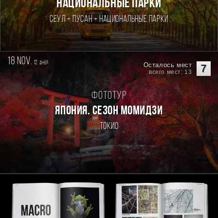
национальные парки
Сеул + Пусан + национальные парки
18 nov.
12
дней
Осталось мест
7
всего мест: 13
Фототур
ЯПОНИЯ. СЕЗОН МОМИДЗИ
Токио