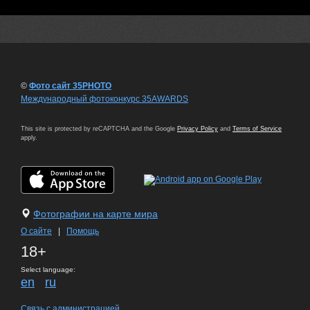
©
Фото сайт 35PHOTO
Международный фотоконкурс 35AWARDS
This site is protected by reCAPTCHA and the Google
Privacy Policy
and
Terms of Service
apply.
Фотографии на карте мира
О сайте
|
Помощь
18+
Select language:
en
ru
Связь с администрацией