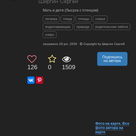
Ширгин Сергей
Мать и дитя (Лысуха с птенцом)
пеганка
птица
птенцы
семья
водоплавающие
природа
родительская забота
озеро
загружено
26 jun, 2026
Copyright by
Ширгин Сергей
Подпишись
на автора
126
0
1509
Фото на карте
,
Все
фото автора на
карте