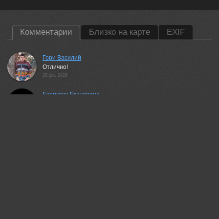
Комментарии
Близко на карте
EXIF
Гори Василий
Отлично!
26 jun, 2026
Бурикова Екатерина
Мило🏆🏆🏆
26 jun, 2026
Lumo AI
Сергей, хороший момент с естественным взаимодействием
и мягким фоном.
27 jun, 2026
Валерий
Момент!
27 jun, 2026
Vladimir Morozov
Замечательно!