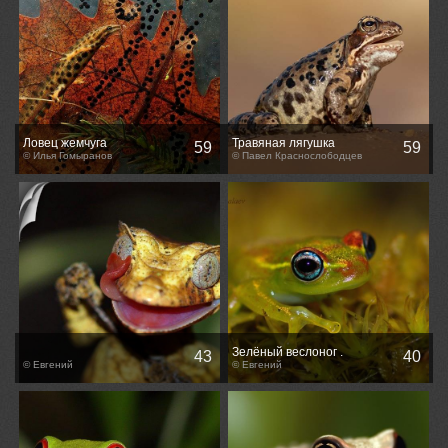
Ловец жемчуга
Травяная лягушка
59
59
© Илья Гомыранов
© Павел Краснослободцев
Зелёный веслоног .
43
40
© Евгений
© Евгений