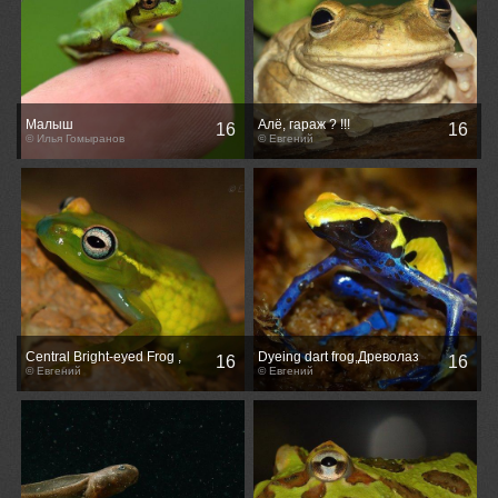
Малыш
Алё, гараж ? !!!
16
16
© Илья Гомыранов
© Евгений
Central Bright-eyed Frog ,
Dyeing dart frog,Древолаз
16
16
Красно-жёлтый веслоног -
© Евгений
пятнистый - Dendrobates
© Евгений
Boophis rappiodes
tinctorius