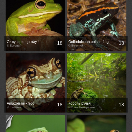
Сижу ,принца жду !
Golfodulcean poison frog
18
18
© Евгений
,Полосатый листолаз -
© Евгений
Phyllobates vittatus
Amazon milk frog
Король ручья
18
18
,Жабовидная квакша -
© Евгений
© Илья Гомыранов
Phrynohyas resinifictrix