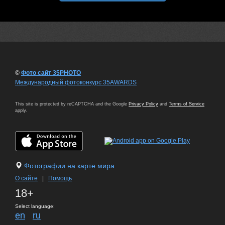
©
Фото сайт 35PHOTO
Международный фотоконкурс 35AWARDS
This site is protected by reCAPTCHA and the Google
Privacy Policy
and
Terms of Service
apply.
Фотографии на карте мира
О сайте
|
Помощь
18+
Select language:
en
ru