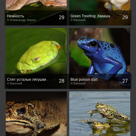
Нежность
Green Treefrog ,Квакша
29
29
© Александр Зорин
голубая - Hyla cinerea
© Евгений
Спят усталые лягушки .
Blue poison dart
28
27
© Евгений
frog,Древолаз голубой -
© Евгений
Dendrobates azureus