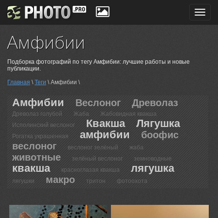
Toggl
navig
Амфибии
Подборка фотографий по тегу Амфибии: лучшие работы и новые
публикации.
Главная
\
Теги
\ Амфибии \
Амфибии
Веслоног
Древолаз
Древолаз голубой
Жаба
Жабовидная квакша
Квакша
Лягушка
Исполинский веслоног
амфибии
боофис
Рогатка украшенная
веслоног
веслоног зелёный
жаба
животные
зелёный веслоног
земноводные
квакша
лягушка
красноглазая квакша
макро
лягушки
тритон
фотоохота