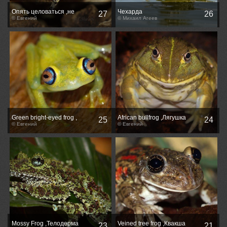
Опять целоваться ,не
Чехарда
27
26
ХОЧУ !!!
© Евгений
© Михаил Агеев
Green bright-eyed frog ,
African bullfrog ,Лягушка
25
24
Зелёный веслоног -
© Евгений
водонос - Pyxicephalus
© Евгений
Boophis viridis
adspersus
Mossy Frog ,Телодерма
Veined tree frog ,Квакша
23
21