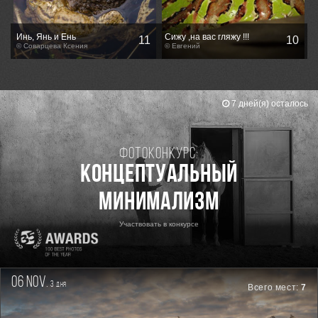
Инь, Янь и Ень
Сижу ,на вас гляжу !!!
11
10
© Соварцева Ксения
© Евгений
7 дней(я) осталось
Фотоконкурс:
Концептуальный
минимализм
Участвовать в конкурсе
06 nov.
3
дня
Всего мест:
7